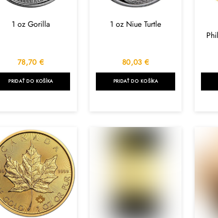
1 oz Gorilla
1 oz Niue Turtle
Phi
78,70
€
80,03
€
PRIDAŤ DO KOŠÍKA
PRIDAŤ DO KOŠÍKA