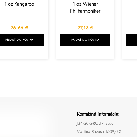
1 oz Kangaroo
1 oz Wiener
Philharmoniker
76,66
€
77,13
€
PRIDAŤ DO KOŠÍKA
PRIDAŤ DO KOŠÍKA
Kontaktné informácie:
J.M.G. GROUP, s.r.o.
Martina Rázusa 1509/22