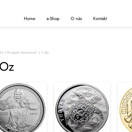
Home
e-Shop
O nás
Kontakt
OV
/ Produkt Hmotnosť: / 1 Oz
 Oz